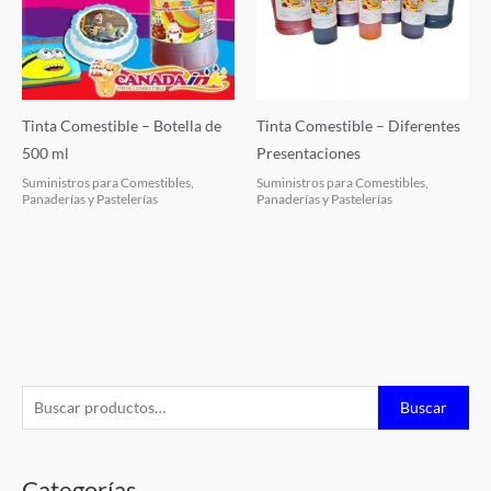
Tinta Comestible – Botella de
Tinta Comestible – Diferentes
500 ml
Presentaciones
Suministros para Comestibles,
Suministros para Comestibles,
Panaderías y Pastelerías
Panaderías y Pastelerías
B
Buscar
u
s
Categorías
c