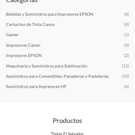
a
Botellas y Suministros para Impresores EPSON
(8)
r
p
Cartuchos de Tinta Canon
(8)
o
Gamer
(1)
r
Impresores Canon
(4)
:
Impresores EPSON
(2)
Maquinaria y Suministros para Sublimación
(12)
Suministros para Comestibles, Panaderías y Pastelerías
(10)
Suministros para Impresores HP
(6)
Productos
Tintas El Salvador